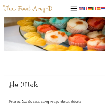
Thaï Food Aroy-D
Ho Mok
Poisson, lait de coco, curry rouge, choux chinois