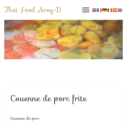
Thaï Food Aroy-D
Couenne de porc frite
Couenne de porc